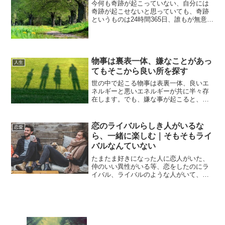
今何も奇跡が起こっていない、自分には
奇跡が起こせないと思っていても、奇跡
というものは24時間365日、誰もが無意識
で起こすことができています。奇跡と聞
くと、「何かすごいことをしなければな
らない」と思いがちですが、奇跡には大
きいも小さいも関係...
物事は裏表一体、嫌なことがあっ
人生
てもそこから良い所を探す
世の中で起こる物事は表裏一体、良いエ
ネルギーと悪いエネルギーが共に半々存
在します。でも、嫌な事が起こると、今
あること全てが嫌になってきて、自暴自
棄になり時には行きていくのも苦しくな
る事もあります。恋人に振られた、会社
恋のライバルらしき人がいるな
恋愛
をクビになったなどの出来...
ら、一緒に楽しむ｜そもそもライ
バルなんていない
たまたま好きになった人に恋人がいた、
仲のいい異性がいる等、恋をしたのにラ
イバル、ライバルのような人がいて、心
が穏やかでない状況に陥ることもありま
すが、そういう時こそ冷静になり、感情
に流されないようにする必要がありま
す。恋愛に関するネガティブ...