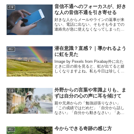
音信不通へのフォーカスが、好き
恋愛
な人の音信不通を引き寄せる
好きな人からメールやラインの返事が来
ない、電話に出ない、そもそも今までの
連絡先が急に使えなくなってしまった
等、相手からの連絡が途絶えてしまう
と、絶望感や不安感で心がいっぱいにな
ってしまいますよね。しかし今見える現
潜在意識？直感？｜導かれるよう
実、今起こっていることは過去...
雑記
に虹を見た
Image by Pexels from Pixabay外に出た
ときに目の前を見ると、虹が出てると嬉
しくなりますよね。私も今日は珍しく虹
を見ることができました。いつもは散歩
しない時間に急に外に出たくなり、やや
小雨が降っていましたが構わず、少...
外野からの言葉や常識よりも、ま
恋愛
ずは自分の心の声に耳を傾けて
親や兄弟からの「勉強頑張りなさい」
「この成績ではだめだ」「自分から話し
なさい」「自分から動きなさい」「あな
たは太っている」「こんなのが好きだな
んてダサい」などの言葉。学校の先生が
言った「こんな成績では進学できない」
今からできる奇跡の感じ方
雑記
「お前はダメだもっと勉強頑...