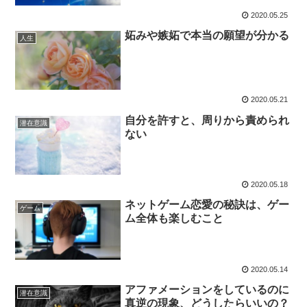
2020.05.25
妬みや嫉妬で本当の願望が分かる
人生
2020.05.21
自分を許すと、周りから責められ
潜在意識
ない
2020.05.18
ネットゲーム恋愛の秘訣は、ゲー
ゲーム
ム全体も楽しむこと
2020.05.14
アファメーションをしているのに
潜在意識
真逆の現象、どうしたらいいの？