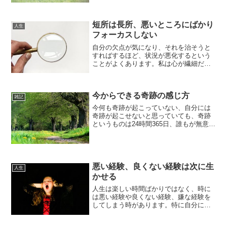
書や立場だけでは決まりません。本来人
はそこにいるだけで、価値がある、生き
ているだけで奇跡的な存在です。大した
短所は長所、悪いところにばかり
肩書がなくても、いい立場...
人生
フォーカスしない
自分の欠点が気になり、それを治そうと
すればするほど、状況が悪化するという
ことがよくあります。私は心が繊細だか
ら強くなろうと思えば思うほど、かえっ
てそれが気になり、以前よりも調子が悪
くなってしまうことも。物事はフォーカ
今からできる奇跡の感じ方
スしたことが浮き彫りにな...
雑記
今何も奇跡が起こっていない、自分には
奇跡が起こせないと思っていても、奇跡
というものは24時間365日、誰もが無意識
で起こすことができています。奇跡と聞
くと、「何かすごいことをしなければな
らない」と思いがちですが、奇跡には大
きいも小さいも関係...
悪い経験、良くない経験は次に生
人生
かせる
人生は楽しい時間ばかりではなく、時に
は悪い経験や良くない経験、嫌な経験を
してしまう時があります。特に自分にと
って大切な記念日などの特別な日に嫌や
事が起こったり、旅行などの途中に悪い