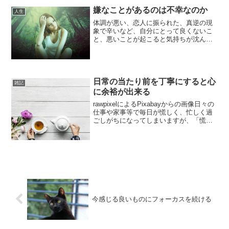
経験や良くない経験をしてしまうと、旅
嫌なことがあるのは不幸なのか
行のテンションが落ちてし...
人生
体調が悪い、恋人に振られた、真逆の現
象で辛いなど、自分にとって良くないこ
と、悪いことが起こると気持ちが沈んだ
り、怒りっぽくなったりと感情がマイナ
スへ行ってしまいやすくなりますが、起
こった出来事は何であれ、それ自体はニ
ュートラルなものです。嫌...
日常の当たり前を丁寧にすると心
雑記
に余裕が出来る
rawpixelによるPixabayからの画像日々の
仕事や家事等で毎日が慌しく、忙しく過
ごしがちになってしまいますが、「慌し
い」「忙しい」という気持ちを毎日繰り
返していると、まさにそのような現実を
引き寄せてしまいます。毎日仕事や家事
をすると...
今感じる良いものにフォーカスを続ける