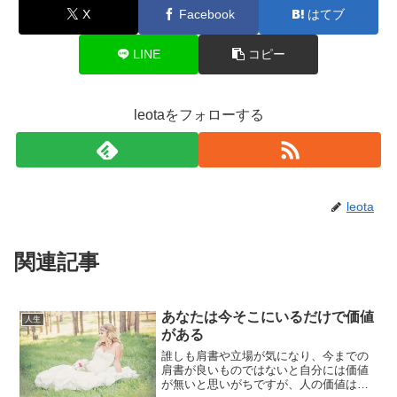
X
Facebook
はてブ
LINE
コピー
leotaをフォローする
leota
関連記事
あなたは今そこにいるだけで価値
人生
がある
誰しも肩書や立場が気になり、今までの
肩書が良いものではないと自分には価値
が無いと思いがちですが、人の価値は肩