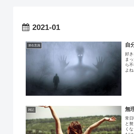
2021-01
自
潜在意識
好き
まっ
ら不
よね
無
雑記
常日
と努
くな