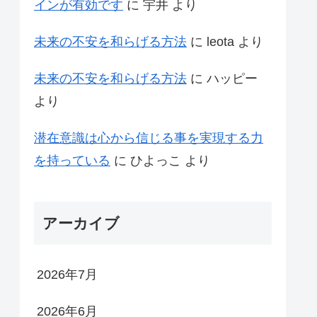
インが有効です
に
宇井
より
未来の不安を和らげる方法
に
leota
より
未来の不安を和らげる方法
に
ハッピー
より
潜在意識は心から信じる事を実現する力
を持っている
に
ひよっこ
より
アーカイブ
2026年7月
2026年6月