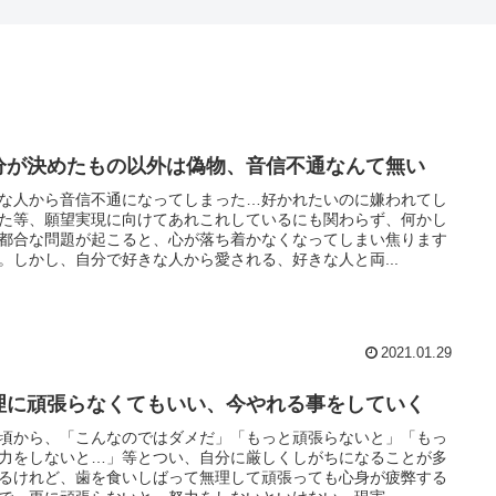
分が決めたもの以外は偽物、音信不通なんて無い
な人から音信不通になってしまった…好かれたいのに嫌われてし
た等、願望実現に向けてあれこれしているにも関わらず、何かし
都合な問題が起こると、心が落ち着かなくなってしまい焦ります
。しかし、自分で好きな人から愛される、好きな人と両...
2021.01.29
理に頑張らなくてもいい、今やれる事をしていく
頃から、「こんなのではダメだ」「もっと頑張らないと」「もっ
力をしないと…」等とつい、自分に厳しくしがちになることが多
るけれど、歯を食いしばって無理して頑張っても心身が疲弊する