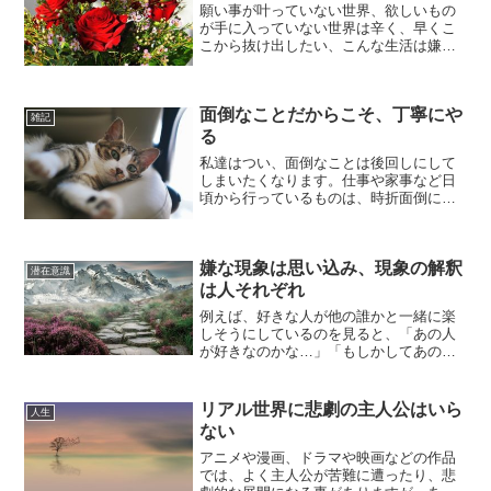
願い事が叶っていない世界、欲しいもの
が手に入っていない世界は辛く、早くこ
こから抜け出したい、こんな生活は嫌だ
と感じるかもしれませんが、今現状でよ
いもの、幸せだと感じるモノを見つける
事は、願いを叶えたり欲しいと願うもの
面倒なことだからこそ、丁寧にや
を手に入れるのと同じくら...
雑記
る
私達はつい、面倒なことは後回しにして
しまいたくなります。仕事や家事など日
頃から行っているものは、時折面倒にな
る時もあります。でも、面倒だからとい
ってやっつけ仕事では、余計に面倒臭さ
を増長させるだけになり、仕事や家事を
嫌な現象は思い込み、現象の解釈
終わらせた時に感じる達成...
潜在意識
は人それぞれ
例えば、好きな人が他の誰かと一緒に楽
しそうにしているのを見ると、「あの人
が好きなのかな…」「もしかしてあの人
と付き合ってるの…」等、関連してネガ
ティブな思考が湧き出てくると思います
が、何か現象が起こったときの反応とい
リアル世界に悲劇の主人公はいら
人生
うものは、人それぞれ違い...
ない
アニメや漫画、ドラマや映画などの作品
では、よく主人公が苦難に遭ったり、悲