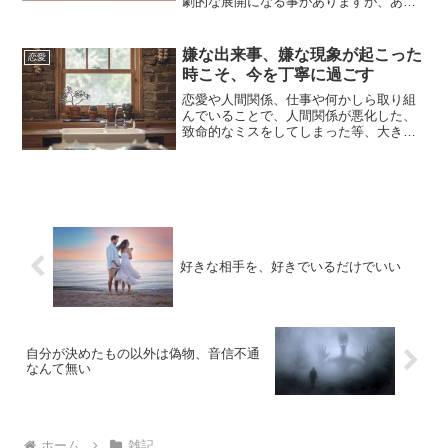
劇的な展開になる事がありますが、あく
までもそれはシナリオを盛り上げるため
のものであって、現実生活とは関係あり
ません。フィクションと知りながらも、
嫌な出来事、嫌な現象が起こった
恋愛
物語に熱中をしてしまうと...
時こそ、今を丁寧に過ごす
恋愛や人間関係、仕事や何かしら取り組
んでいることで、人間関係が悪化した、
致命的なミスをしてしまった等、大きな
ストレスを抱えてしまうショックを受け
る事があります。その時は絶望を感じた
り、生きる希望が薄くなってしまったり
と、沈みがちになってしま...
好きな相手を、好きでいるだけでいい
自分が決めたもの以外は偽物、音信不通
なんて無い
ホーム
雑記