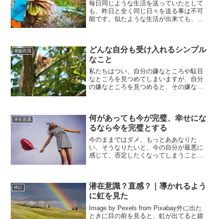
毎日同じような生活を送っていたとして
も、昨日と全く同じ日々を送る事は不可
能です。似たような生活が出来ても、細
かな部分まで過去の生活を再現する事は
ほぼできません。つい日常の嫌な面、悪
い面ばかりが気になり、それについての
どんな自分も受け入れるシンプル
思考を反すうする毎日を送...
潜在意識
なこと
私たちはつい、自分の嫌なところや駄目
なところを見つめてしまいますが、自分
の嫌なところを見つめると、その嫌なと
ころがどんどんと拡大していきます。私
も自分の苦手なところをずっと意識して
いる時期がありましたが、そうすればそ
何があっても今が完璧、幸せにな
うするほど自分の苦手なと...
潜在意識
るなら今を完璧とする
今のままではダメ、もっとああなりた
い、そうなりたいと、今の自分が最悪に
感じて、否定したくなってしまうことは
ありますが、今の自分を否定する限り、
なかなか未来が好転していきません。向
上心を持つことは大切ですが、それより
潜在意識？直感？｜導かれるよう
ももっと大切なことは、今の...
雑記
に虹を見た
Image by Pexels from Pixabay外に出た
ときに目の前を見ると、虹が出てると嬉