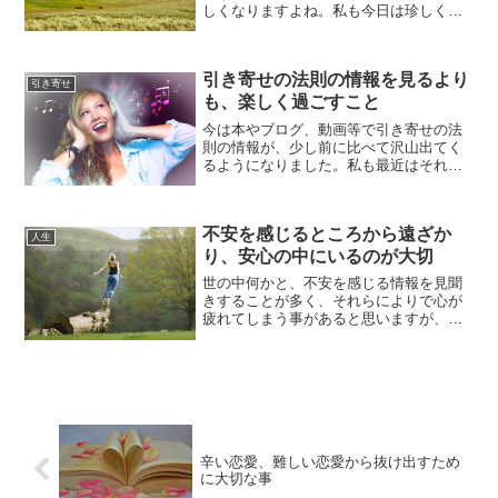
しくなりますよね。私も今日は珍しく虹
を見ることができました。いつもは散歩
しない時間に急に外に出たくなり、やや
小雨が降っていましたが構わず、少...
引き寄せの法則の情報を見るより
引き寄せ
も、楽しく過ごすこと
今は本やブログ、動画等で引き寄せの法
則の情報が、少し前に比べて沢山出てく
るようになりました。私も最近はそれら
のサイトや動画を楽しむこともあります
が、引き寄せの法則の情報を得るよりも
大切なのは、普段の日常の心の在り方や
不安を感じるところから遠ざか
過ごし方です。ある程度情...
人生
り、安心の中にいるのが大切
世の中何かと、不安を感じる情報を見聞
きすることが多く、それらによりで心が
疲れてしまう事があると思いますが、そ
んな自分を守るために大切なのは、不安
を感じるモノ、情報からは遠ざかること
です。不安にフォーカスをすればするほ
ど、不安は大きくなり、そ...
辛い恋愛、難しい恋愛から抜け出すため
に大切な事