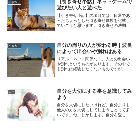
【引き寄せ小話】ネットゲームで
引き寄せ
遊びたい人と遊べた
【引き寄せ小話】の項目では、日常であ
ったちょっとした引き寄せ体験を記載し
ていこうと思います。引き寄せの法則に
はタイムラグがあり、全く動きを感じな
い時もありますが、水面下で必ず動いて
います。まだかな、まだかなと実現化を
自分の周りの人が変わる時｜波長
待っているよりも、すっか...
引き寄せ
によって出会いや別れはある
リアル、ネット関係なく、人との出会い
や別れというものがあります。その中で
も別れは経験したくないものですが、そ
れも必要だから起こったのです。人は良
くも悪くも、自分との波長に差がある人
と一緒にいることは困難です。人は自分
より波長の高すぎる人、低...
自分を大切にする事を意識してみ
人生
よう
自分を大切にしたいけれど、自分よりも
他人の方を大切にしてしまうことって多
いですよね。しかしまず、自分を愛しな
ければ他人を愛することは出来ません。
自分が満たされていないと、愛情のエネ
ルギーが枯渇してしまいます。あなた自
身を労い、大切にし日々の...