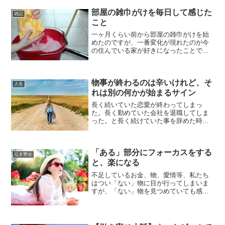
部屋の雑巾がけを毎日して感じた
雑記
こと
一ヶ月くらい前から部屋の雑巾がけを始
めたのですが、一番変化が現れたのが今
の住んでいる家が好きになったことで
す。ただ雑巾で床を拭いただけなのに、
気持ちがとてもすっきりし、その場所が
とてもきれいになったように感じます。
物事が終わるのは辛いけれど、そ
雑巾がけはシンプルで気持ち...
人生
れは別の何かが始まるサイン
長く続いていた恋愛が終わってしまっ
た。長く勤めていた会社を退職してしま
った。と長く続けていた事を辞めた時ほ
ど、その喪失感というものは大きくなり
ます。それを感じている間は絶望しか無
く、ただただ辛く悲しいかもしれませ
「ある」部分にフォーカスをする
ん。しかし、何かが終わるとい...
引き寄せ
と、楽になる
不足しているお金、物、愛情等、私たち
はつい「ない」物に目が行ってしまいま
すが、「ない」物を見つめていても感じ
るのは、「不足感」だけです。楽に生活
していくには今「ある」物を見つめるこ
とが大切です。また「ある」ものほどそ
れが当たり前になり、存在...