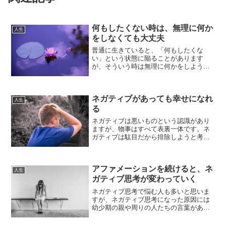
何もしたくない時は、無理に何か
人生
をしなくても大丈夫
普通に生きていると、「何もしたくな
い」という状態に陥ることがあります
が、そういう時は無理に何かをしようと
したりしなくても、その何もしたくない
という気持ちに素直になる事が大切で
す。何もしたくなくなるのは、少し疲れ
ネガティブがあっても幸せになれ
ているサインです。頑張り屋の方...
人生
る
ネガティブは悪いものという認識があり
ますが、物事はすべて表裏一体です。ネ
ガティブは駄目だから排除しようと考え
れば考えるほど、しんどくなってしまう
ものです。ネガティブは必要だからネガ
ティブの感情が湧き出てきます。ネガテ
アファメーションを続けると、ネ
ィブは排除するよりも、上...
人生
ガティブ思考が変わっていく
ネガティブ思考で悩む人も多いと思いま
すが、ネガティブ思考になった原因には
幼少期の親や周りの人たちの言葉があり
ます。おおよそ6歳ころまでは周りの人が
言った言葉を鵜呑みにしてしまい、良く