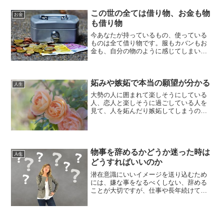
も悪くも今後の人生に影響していきま
この世の全ては借り物、お金も物
す。そのため無意識のうち...
お金
も借り物
今あなたが持っているもの、使っている
ものは全て借り物です。服もカバンもお
金も、自分の物のように感じてしまいま
すが、あなたがこの世から去る時は何一
つとして持っていくことは出来ません。
お金もどれだけ稼いだとしても、死ぬと1
妬みや嫉妬で本当の願望が分かる
円も持っていくことは出...
人生
大勢の人に囲まれて楽しそうにしている
人、恋人と楽しそうに過ごしている人を
見て、人を妬んだり嫉妬してしまうの
は、自分もその人のように、大勢の人に
囲まれて楽しく過ごしたい、恋人と一緒
に楽しく過ごしたいという、願望が潜ん
でいます。他人を妬みや嫉妬...
物事を辞めるかどうか迷った時は
人生
どうすればいいのか
潜在意識にいいイメージを送り込むため
には、嫌な事をなるべくしない、辞める
ことが大切ですが、仕事や長年続けてき
た趣味などは嫌になってきたとしても、
辞めるかどうか迷うこともあります。物
事は始める時にエネルギーが必要です
が、辞めるときにもエネルギ...