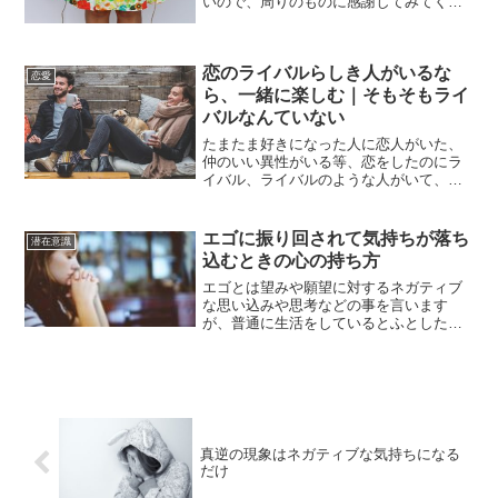
いので、周りのものに感謝してみてくだ
さい。ボールペン1つティッシュ1枚とい
ったちょっとしたものでも、無ければ文
字を書いたり鼻をかんだりすることはで
恋のライバルらしき人がいるな
きません。どんな小さな...
恋愛
ら、一緒に楽しむ｜そもそもライ
バルなんていない
たまたま好きになった人に恋人がいた、
仲のいい異性がいる等、恋をしたのにラ
イバル、ライバルのような人がいて、心
が穏やかでない状況に陥ることもありま
すが、そういう時こそ冷静になり、感情
に流されないようにする必要がありま
エゴに振り回されて気持ちが落ち
潜在意識
す。恋愛に関するネガティブ...
込むときの心の持ち方
エゴとは望みや願望に対するネガティブ
な思い込みや思考などの事を言います
が、普通に生活をしているとふとした時
に、それらの感情はどうしても湧き出て
しまいます。エゴからのネガティブな考
えはやめたい、ネガティブになってはい
けないと思いがちですが、そ...
真逆の現象はネガティブな気持ちになる
だけ