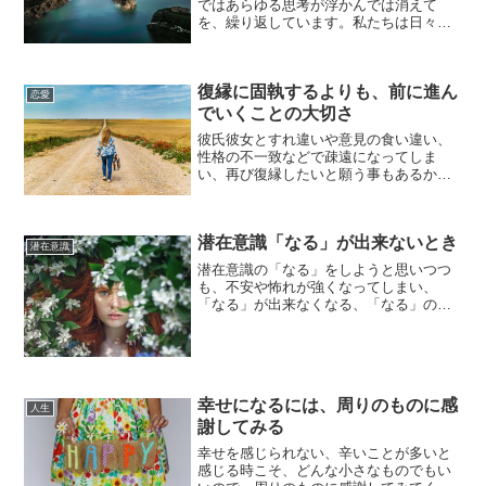
ではあらゆる思考が浮かんでは消えて
を、繰り返しています。私たちは日々、
何かしらの行動を取り何かしらの責任を
背負っていますが、つい自分でその責任
に対して過剰に厳しく評価したり、過剰
復縁に固執するよりも、前に進ん
に自分へ対して責めたりして...
恋愛
でいくことの大切さ
彼氏彼女とすれ違いや意見の食い違い、
性格の不一致などで疎遠になってしま
い、再び復縁したいと願う事もあるかも
しれませんが、新たに出会いを求めて動
いていくほうが、楽で速いです。何故か
というと復縁をするとなると、元カレや
潜在意識「なる」が出来ないとき
元カノに執着しやすくなって...
潜在意識
潜在意識の「なる」をしようと思いつつ
も、不安や怖れが強くなってしまい、
「なる」が出来なくなる、「なる」の状
態でいることが難しくなる時が、あると
思います。そんな時こそ、力まず力を入
れ過ぎず、今を大切に過ごしてくださ
い。なると決めた時点で、そう...
幸せになるには、周りのものに感
人生
謝してみる
幸せを感じられない、辛いことが多いと
感じる時こそ、どんな小さなものでもい