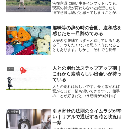
潜在意識に願い事をインプットしても、
現実の状況が変わらないと絶望したり、
潜在意識は嘘だと思ってしまうことが多
くなります。しかし、そういう時であっ
ても潜在意識は願望に向けて、少しずつ
動いています。24時間365日、潜在意識は
趣味等の辞め時の合図、違和感を
断捨離
休まずに動いている...
感じたら一旦辞めてみる
大好きな趣味でもずっと続けているとあ
る日、やりたくないと思うようになるこ
ともあります。しかし、それでも長年続
けていることは辞めづらく、ダラダラと
続けてしまいがちです。自分はその趣味
が好きなんだと正当化し、つい続けてし
人との別れはステップアップ期｜
まいがちです。でも、やり...
人生
これから素晴らしい出会いが待っ
ている
人との別れは寂しいです。長く繋がれば
繋がるほど、情も湧いてきますし、相手
のことが好きだという感情が強ければ強
いほど、別れの辛さは大きくなっていき
ます。時には居なくなってからその人の
大切さを知ることもあるでしょう。しか
引き寄せの法則のタイムラグが辛
引き寄せ
し、人との別れがあるとい...
い｜リアルで通販する時と状況は
一緒