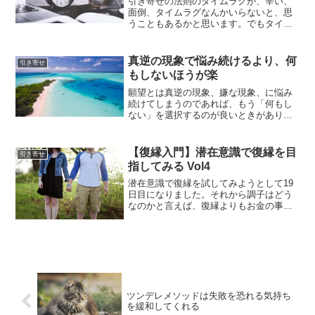
引き寄せの法則のタイムラグが、辛い、
面倒、タイムラグなんかいらないと、思
うこともあるかと思います。でもタイム
ラグは気にすればするほど、長く感じて
しまうものです。時間が早く過ぎないか
と時計を何度も見てしまうと全然時間が
真逆の現象で悩み続けるより、何
引き寄せ
進まなく感じるように、物...
もしないほうが楽
願望とは真逆の現象、嫌な現象、に悩み
続けてしまうのであれば、もう「何もし
ない」を選択するのが良いときがありま
す。真逆の現象、嫌な現象を見てあれこ
れ悩んでいる時って、悪い考えを拡大解
釈して考えてしまいがちです。そのよう
【復縁入門】潜在意識で復縁を目
引き寄せ
な状態で悩むのは、百害あ...
指してみる Vol4
潜在意識で復縁を試してみようとして19
日目になりました。それから調子はどう
なのかと言えば、復縁よりもお金の事が
気になり、そちらの録音アファメーショ
ンを繰り返しています。確かに復縁も大
事ですが、お金も大事です。恋愛のこと
が気になっている時、執...
ツンデレメソッドは失敗を恐れる気持ち
を緩和してくれる