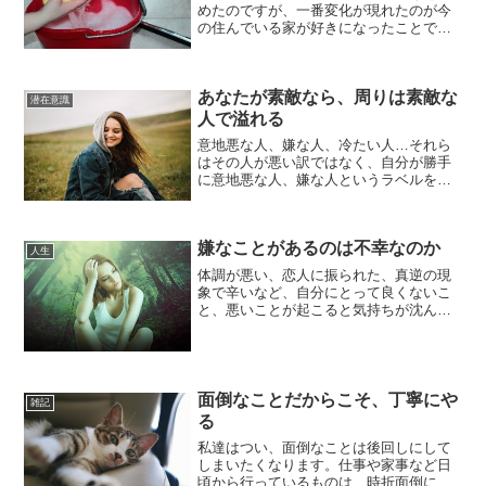
めたのですが、一番変化が現れたのが今
の住んでいる家が好きになったことで
す。ただ雑巾で床を拭いただけなのに、
気持ちがとてもすっきりし、その場所が
とてもきれいになったように感じます。
あなたが素敵なら、周りは素敵な
雑巾がけはシンプルで気持ち...
潜在意識
人で溢れる
意地悪な人、嫌な人、冷たい人…それら
はその人が悪い訳ではなく、自分が勝手
に意地悪な人、嫌な人というラベルを、
その人につけてしまっているだけです。
嫌な人を消したい、人に優しくされたい
と思うのであれば、まずは自分から側に
嫌なことがあるのは不幸なのか
いてほしい人、好きな人の...
人生
体調が悪い、恋人に振られた、真逆の現
象で辛いなど、自分にとって良くないこ
と、悪いことが起こると気持ちが沈んだ
り、怒りっぽくなったりと感情がマイナ
スへ行ってしまいやすくなりますが、起
こった出来事は何であれ、それ自体はニ
ュートラルなものです。嫌...
面倒なことだからこそ、丁寧にや
雑記
る
私達はつい、面倒なことは後回しにして
しまいたくなります。仕事や家事など日
頃から行っているものは、時折面倒にな