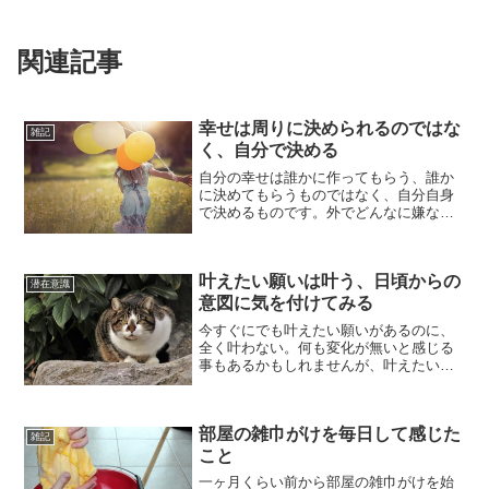
関連記事
幸せは周りに決められるのではな
雑記
く、自分で決める
自分の幸せは誰かに作ってもらう、誰か
に決めてもらうものではなく、自分自身
で決めるものです。外でどんなに嫌な事
があろうが、自分自身が不幸だと決めな
い限り、不幸ではありません。嫌な事を
考えるよりも、自分の幸せのためにでき
叶えたい願いは叶う、日頃からの
ることに全力投球するのが...
潜在意識
意図に気を付けてみる
今すぐにでも叶えたい願いがあるのに、
全く叶わない。何も変化が無いと感じる
事もあるかもしれませんが、叶えたい願
い事というものは、良くも悪くも叶うも
のです。願い事なんて全然叶わないと感
じる方でも、小さい頃に何気に願ってい
部屋の雑巾がけを毎日して感じた
た願い事が知らないうちに...
雑記
こと
一ヶ月くらい前から部屋の雑巾がけを始