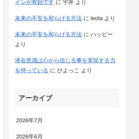
インが有効です
に
宇井
より
未来の不安を和らげる方法
に
leota
より
未来の不安を和らげる方法
に
ハッピー
より
潜在意識は心から信じる事を実現する力
を持っている
に
ひよっこ
より
アーカイブ
2026年7月
2026年6月