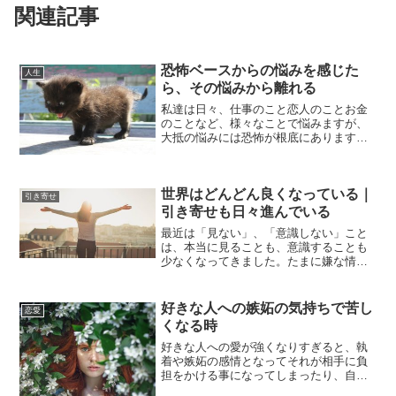
関連記事
恐怖ベースからの悩みを感じた
人生
ら、その悩みから離れる
私達は日々、仕事のこと恋人のことお金
のことなど、様々なことで悩みますが、
大抵の悩みには恐怖が根底にあります。
仕事で失敗したらどうしよう、恋人に嫌
われたらどうしよう、お金が無くなった
らどうしよう等、悩みは根拠のない恐怖
世界はどんどん良くなっている｜
から現れるものが多いです...
引き寄せ
引き寄せも日々進んでいる
最近は「見ない」、「意識しない」こと
は、本当に見ることも、意識することも
少なくなってきました。たまに嫌な情報
を見ることはありますが、見てから間も
なくは不安になりますが、それもすぐに
忘れてしまいます。世の中には不安にさ
好きな人への嫉妬の気持ちで苦し
恋愛
せる情報もまだ割と多くあ...
くなる時
好きな人への愛が強くなりすぎると、執
着や嫉妬の感情となってそれが相手に負
担をかける事になってしまったり、自分
もそれらの感情に振り回され、疲れてし