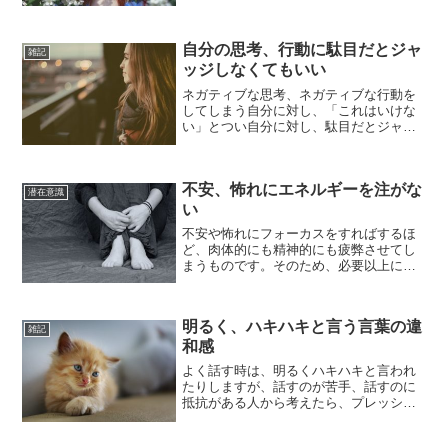
まいます。しかし、「執着するな」「嫉
妬をやめろ」と無理にやめようとして
も、反発心の方が大きくなり...
自分の思考、行動に駄目だとジャ
雑記
ッジしなくてもいい
ネガティブな思考、ネガティブな行動を
してしまう自分に対し、「これはいけな
い」とつい自分に対し、駄目だとジャッ
ジをしてしまうことがあると思います。
私も良く「この思考は駄目」「直さなき
ゃ」と自分のネガティブな言動に対し、
不安、怖れにエネルギーを注がな
厳しくしてしまうことがあ...
潜在意識
い
不安や怖れにフォーカスをすればするほ
ど、肉体的にも精神的にも疲弊させてし
まうものです。そのため、必要以上に不
安になるよりも、今できる対策をし、な
るべく不安になる時間を減らすことが重
要です。恐れの気持ちは、恐れを増幅さ
明るく、ハキハキと言う言葉の違
せるためのエネルギーとな...
雑記
和感
よく話す時は、明るくハキハキと言われ
たりしますが、話すのが苦手、話すのに
抵抗がある人から考えたら、プレッシャ
ーでしか無いと思います。たまたま今日
ゴミ捨ての用意をしていて、処分しよう