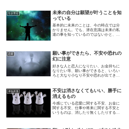
未来の自分は願望が叶うことを知
引き寄せ
っている
基本的に未来のことは、今の時点では分
かりません。でも、潜在意識は未来の私
達の事を知っているのではないかと、ふ
と思いました。潜在意識は未来の自分と
も繋がっているようです。決まった車の
車種や色を探すと見つけることができる
引き寄せの実験で、決まっ...
願い事ができたら、不安や恐れの
恋愛
幻に注意
好きな人と恋人になりたい、お金持ちに
なりたい等、願い事ができると、いろい
ろと大なり小なり不安や恐れが出てきま
す。またその不安や恐れに振り回され、
あれこれ思い悩んで辛い時もあるかもし
れません。しかし、その不安や恐れに気
不安は消さなくてもいい、勝手に
潜在意識
持ちを左右されてしまって...
消えるもの
今感じている恋愛に関する不安、お金に
関する不安、仕事や将来に関する不安と
いうものは、消したり無くしたりする必
要はなく、不安を感じてしまってもそこ
に囚われずに、安心の中にいる事が大切
です。「不安を感じる＝それが実現す