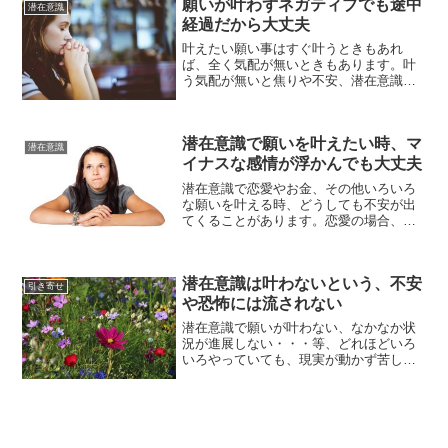
願いが叶わずネガティブでも途中
る」とは限りませんし、心配...
潜在意識
経過だから大丈夫
叶えたい願い事はすぐ叶うときもあれ
ば、全く気配が無いときもあります。叶
う気配が無いと焦りや不安、潜在意識へ
の不信感が出てネガティブになることも
ありますが、その状況は願望達成までの
途中経過でしかありません。ネガティブ
潜在意識で願いを叶えたい時、マ
を敵視、悪だと決め付けず、...
潜在意識
イナスな感情が浮かんでも大丈夫
潜在意識で恋愛やお金、その他いろいろ
な願いを叶える時、どうしても不安が出
てくることがあります。恋愛の場合、他
に好きな人がいるのかもしれない、好き
な人が異性と仲良くしているのを見て、
あの人が好きなのかなと不安になったり
潜在意識は叶わないという、不安
することもあると思います...
引き寄せ
や恐怖には流されない
潜在意識で願いが叶わない、なかなか状
況が進展しない・・・等、どれほどいろ
いろやっていても、現実が動かず苦しい
時もあります。潜在意識は現実は関係な
い、水面下で動いていると言われます
が、目に見える証拠がないと不安でたま
らなくなるなってしまいます...