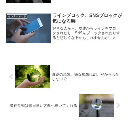
でしまう時もありますよね。そういう時
は、ワクワクの気持ち、ポジティブな気
持ちが心から無くなってしまっていま
ラインブロック、SNSブロックが
す。私もアファメーションを...
インターネット
気になる時
好きな人から、友達からラインをブロッ
クされたり、SNSをブロックされたりす
ると悲しくなるかもしれませんが、大切
なのはラインやSNSよりも、純粋な相手
への想いです。ブロックの方へ集中して
しまうと、ほぼネガティブな事ばかりを
考えてしまい、本来の...
真逆の現象、嫌な現象は幻、だから心配
しないで
潜在意識は毎日良い方向へ導いてくれる