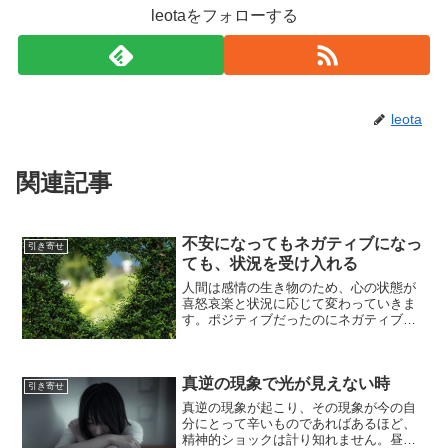
leotaをフォローする
leota
関連記事
不安になってもネガティブになっ
引き寄せ
ても、状況を受け入れる
人間は感情の生き物のため、心の状態が
喜怒哀楽と状況に応じて変わっていきま
す。ポジティブだったのにネガティブに
なってしまう、何だか調子が悪い、あれ
これ不安で落ち着かないなど、時にはマ
イナスの感情で悩んでしんどくなること
真逆の現象で光が見えない時
もあります。でも、こうい...
引き寄せ
真逆の現象が起こり、その現象が今の自
分にとって辛いものであればあるほど、
精神的ショックは計り知れません。昼間