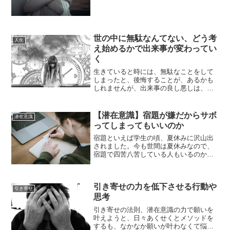
は元気でも、夜になると、「辛さでどう
しようもない」「人にアドバイスを聞い
ても心が晴れない」「本やブログを読ん
でも心に響かない」等、辛...
世の中に無駄なんてない、どう考
人生
え始めるかで出来事が変わってい
く
生きていると時には、無駄なことをして
しまったと、後悔することが、あるかも
しれませんが、出来事の良し悪しは、他
人ではなく全て自分で決めることが出来
ます。100人中99人が無駄と思うことで
も、自分が無駄てはないと思えば、それ
【潜在意識】宿題が嫌だからサボ
潜在意識
は無駄ではありません...
ってしまってもいいのか
宿題といえば学生の頃、夏休みに沢山出
されました。今も世間は夏休みなので、
宿題で四苦八苦している人もいるのかも
しれませんね。潜在意識や引き寄せの法
則では、好きなことをしましょう、嫌な
ことを辞めましょうとよく言われます
引き寄せの力を低下させる行動や
が、そこで宿題が１ミリもや...
引き寄せ
思考
引き寄せの法則、潜在意識の力で願いを
叶えようと、日々あくせくとメソッドを
するも、なかなか願いが叶わなくて悩ん