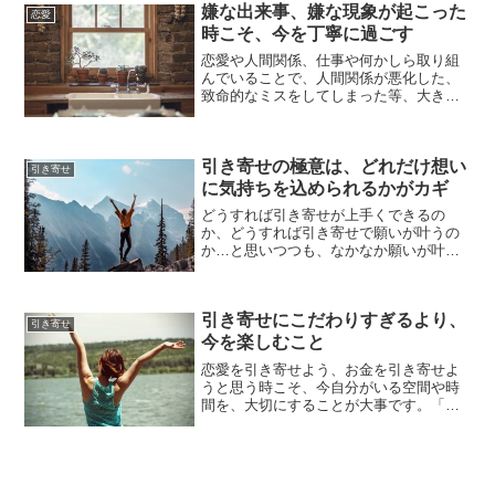
嫌な出来事、嫌な現象が起こった
考えてしまい、本来の...
恋愛
時こそ、今を丁寧に過ごす
恋愛や人間関係、仕事や何かしら取り組
んでいることで、人間関係が悪化した、
致命的なミスをしてしまった等、大きな
ストレスを抱えてしまうショックを受け
る事があります。その時は絶望を感じた
り、生きる希望が薄くなってしまったり
引き寄せの極意は、どれだけ想い
と、沈みがちになってしま...
引き寄せ
に気持ちを込められるかがカギ
どうすれば引き寄せが上手くできるの
か、どうすれば引き寄せで願いが叶うの
か…と思いつつも、なかなか願いが叶わ
なかったり、上手く行かない時は単に、
その願い事は本当は叶えたくない、願い
事に対する本気度が弱いという事があり
引き寄せにこだわりすぎるより、
ます。引き寄せが上手く行か...
引き寄せ
今を楽しむこと
恋愛を引き寄せよう、お金を引き寄せよ
うと思う時こそ、今自分がいる空間や時
間を、大切にすることが大事です。「全
く恋愛のチャンスがなさそう…」「お金
が入ってこなさそう…」だと思っても、
奇跡というものは予想外の所からやって
きます。また、自分が外へ...