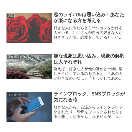
恋のライバルは思い込み！あなた
恋愛
が楽になる方を考える
好きな人にやたらとモーションをかける
人がいる、〇〇さんが自分の好きな人が
好きそうだ等、恋愛をしているとライバ
ルがいるのではないか等の、不安や心配
事が出てくるかもしれませんが、ライバ
ルというものは、自分が勝手に作ってし
嫌な現象は思い込み、現象の解釈
まっています。彼、彼女に...
潜在意識
は人それぞれ
例えば、好きな人が他の誰かと一緒に楽
しそうにしているのを見ると、「あの人
が好きなのかな…」「もしかしてあの人
と付き合ってるの…」等、関連してネガ
ティブな思考が湧き出てくると思います
が、何か現象が起こったときの反応とい
ラインブロック、SNSブロックが
インターネット
うものは、人それぞれ違い...
気になる時
好きな人から、友達からラインをブロッ
クされたり、SNSをブロックされたりす
ると悲しくなるかもしれませんが、大切
なのはラインやSNSよりも、純粋な相手
への想いです。ブロックの方へ集中して
しまうと、ほぼネガティブな事ばかりを