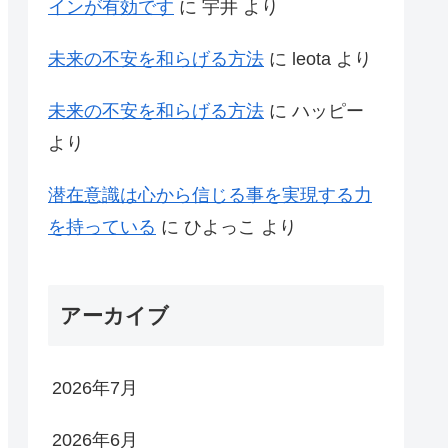
インが有効です
に
宇井
より
未来の不安を和らげる方法
に
leota
より
未来の不安を和らげる方法
に
ハッピー
より
潜在意識は心から信じる事を実現する力
を持っている
に
ひよっこ
より
アーカイブ
2026年7月
2026年6月