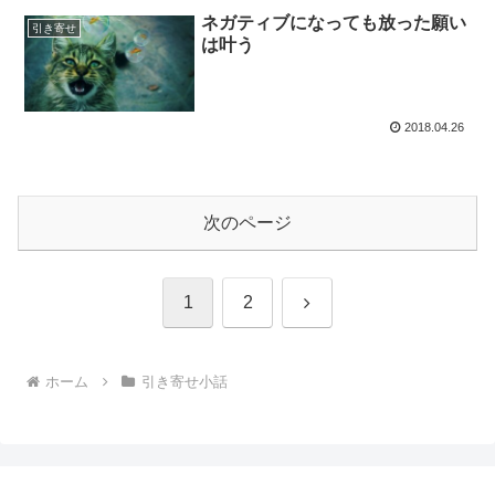
ネガティブになっても放った願い
引き寄せ
は叶う
2018.04.26
次のページ
次
1
2
へ
ホーム
引き寄せ小話