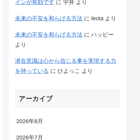
インが有効です
に
宇井
より
未来の不安を和らげる方法
に
leota
より
未来の不安を和らげる方法
に
ハッピー
より
潜在意識は心から信じる事を実現する力
を持っている
に
ひよっこ
より
アーカイブ
2026年8月
2026年7月