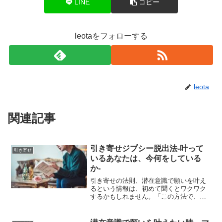
LINE
コピー
leotaをフォローする
leota
関連記事
引き寄せジプシー脱出法-叶って
引き寄せ
いるあなたは、今何をしている
か-
引き寄せの法則、潜在意識で願いを叶え
るという情報は、初めて聞くとワクワク
するかもしれません。「この方法で、
LINEブロックされた恋人と復縁しまし
た！」「借金がかさんで辛かったけど、
突然億単位のお金がやってきた！」「希