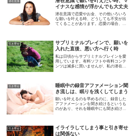
潜在意識で願いを叶えたい時、マ
潜在意識
望条件を満たす、働きやす...
イナスな感情が浮かんでも大丈夫
潜在意識で恋愛やお金、その他いろいろ
な願いを叶える時、どうしても不安が出
てくることがあります。恋愛の場合、他
に好きな人がいるのかもしれない、好き
な人が異性と仲良くしているのを見て、
あの人が好きなのかなと不安になったり
サブリミナルブレインで、願いを
することもあると思います...
引き寄せ
入れた直後、悪い方へ行く時
私は日頃からサブリミナルブレインを愛
用しています。有料ソフトや有料コンテ
ンツは滅多に買いませんが、私の潜在意
識や引き寄せの法則の原点とも言えるサ
イトで、紹介されているのを見て気にな
り、購入してからずっと愛用していま
睡眠中の録音アファメーション聞
す。すぐに効果の出たものが...
引き寄せ
き流しは、眠りを浅くしてしまう
願いを叶えるのを早めるのに、録音した
アファメーションを聞き続けるというも
のがあり、それを睡眠中にも聞き続ける
と言う方法もありますが、声が夢に出て
きたりして眠りが浅くなってしまいやす
くなります。そのため、無理して睡眠中
イライラしてしまう事と引き寄せ
に聞く必要は無いと私は思...
引き寄せ
は関係ない