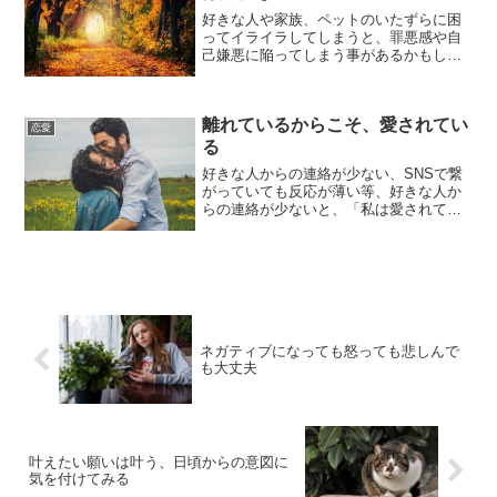
好きな人や家族、ペットのいたずらに困
ってイライラしてしまうと、罪悪感や自
己嫌悪に陥ってしまう事があるかもしれ
ませんが、イライラを感じてしまう事自
体は悪いものではありません。疲れてい
たり、余裕が無かったりして、心に余裕
離れているからこそ、愛されてい
のない時は誰にでもありま...
恋愛
る
好きな人からの連絡が少ない、SNSで繋
がっていても反応が薄い等、好きな人か
らの連絡が少ないと、「私は愛されてい
るのだろうか…」「もう脈なしなのか
な…」「嫌われているのかな…」と、不
安で頭がいっぱいになってしまうかもし
れません。しかし、連絡の...
ネガティブになっても怒っても悲しんで
も大丈夫
叶えたい願いは叶う、日頃からの意図に
気を付けてみる