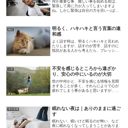
何か重要な事、難しい事を始める前は、
緊張して肩に力が入ってしまいますよ
ね。しかし緊張は自分の力を目いっぱい
出すことが出来なくなります。学校や会
社の面接などでも緊張してしまうと、頭
が真っ白になってしまい、言いたいこと
明るく、ハキハキと言う言葉の違
を全て伝えられなくなってし...
雑記
和感
よく話す時は、明るくハキハキと言われ
たりしますが、話すのが苦手、話すのに
抵抗がある人から考えたら、プレッシャ
ーでしか無いと思います。たまたま今日
ゴミ捨ての用意をしていて、処分しよう
と思っていた本が目に付き、処分中にペ
不安を感じるところから遠ざか
ージが開いて、明るくハキ...
人生
り、安心の中にいるのが大切
世の中何かと、不安を感じる情報を見聞
きすることが多く、それらによりで心が
疲れてしまう事があると思いますが、そ
んな自分を守るために大切なのは、不安
を感じるモノ、情報からは遠ざかること
です。不安にフォーカスをすればするほ
眠れない夜は｜ありのままに過ご
ど、不安は大きくなり、そ...
潜在意識
す
眠れない、眠いけど眠るのが怖い、など
夜に眠れなくなってしまうことがありま