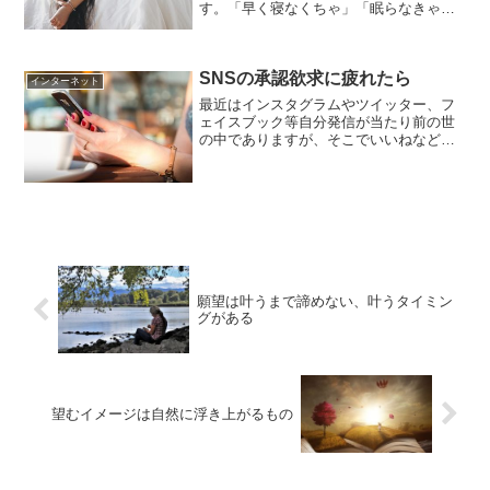
す。「早く寝なくちゃ」「眠らなきゃ」
と思えば思うほど、イライラしてリラッ
クスできなくて眠れなくなってしまいま
す。私も最近、ストレスで上手く眠れな
SNSの承認欲求に疲れたら
いようです。怖くて電気を...
インターネット
最近はインスタグラムやツイッター、フ
ェイスブック等自分発信が当たり前の世
の中でありますが、そこでいいねなどの
評価を貰うことが気になって、疲れてし
まったり悩むことが増えてしまうように
思います。SNSが楽しい、プラスの気持
ちになれるのならそのま...
願望は叶うまで諦めない、叶うタイミン
グがある
望むイメージは自然に浮き上がるもの