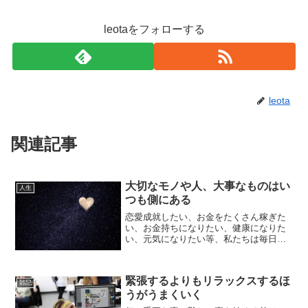
leotaをフォローする
leota
関連記事
大切なモノや人、大事なものはい
人生
つも側にある
恋愛成就したい、お金をたくさん稼ぎた
い、お金持ちになりたい、健康になりた
い、元気になりたい等、私たちは毎日多
くの願望を思い描き、その願望はどこか
遠くにあるもの、今自分にはないモノだ
と思い込みがちになってしまいますが、
緊張するよりもリラックスするほ
実は自分にとって大切なも...
雑記
うがうまくいく