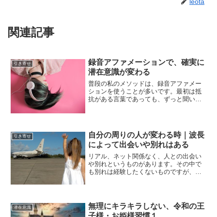
leota
関連記事
録音アファメーションで、確実に
引き寄せ
潜在意識が変わる
普段の私のメソッドは、録音アファメー
ションを使うことが多いです。最初は抵
抗がある言葉であっても、ずっと聞いて
いると耳に馴染んできて、徐々に音声の
内容に自分が近づいて行っているのを感
じます。ずっと音声を流していません。
録音アファメーション流そ...
自分の周りの人が変わる時｜波長
引き寄せ
によって出会いや別れはある
リアル、ネット関係なく、人との出会い
や別れというものがあります。その中で
も別れは経験したくないものですが、そ
れも必要だから起こったのです。人は良
くも悪くも、自分との波長に差がある人
と一緒にいることは困難です。人は自分
より波長の高すぎる人、低...
無理にキラキラしない、令和の王
潜在意識
子様・お姫様習慣１