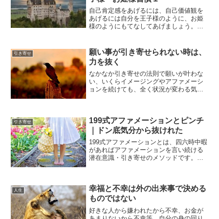
自己肯定感をあげるには、自己価値観を
あげるには自分を王子様のように、お姫
様のようにもてなしてあげましょう。と
言われることがたまにあるけれど、それ
ってどうすればいいのか戸惑うこともあ
りますよね。高い衣装を買わなければい
願い事が引き寄せられない時は、
引き寄せ
けないのかな？高級なもの...
力を抜く
なかなか引き寄せの法則で願いが叶わな
い、いくらイメージングやアファメーシ
ョンを続けても、全く状況が変わる気配
が無い時は、不安や疑い、辛い気持ちで
いっぱいになってしまうと思います。私
も怒りや悲しみで、感情が爆発し、ネガ
199式アファメーションとピンチ
ティブ、辛いという時期が...
引き寄せ
｜ドン底気分から抜けれた
199式アファメーションとは、四六時中暇
があればアファメーションを言い続ける
潜在意識・引き寄せのメソッドです。最
近今まで生きていて一番のピンチだなと
思い、気持ちが焦ることが増えてきまし
た。しかし焦れば焦るほど視界は狭くな
幸福と不幸は外の出来事で決める
り、気持ちもマイナス...
人生
ものではない
好きな人から嫌われたから不幸、お金が
あまりないから不幸等、自分の身の回り