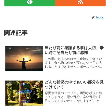
leota
関連記事
当たり前に感謝する事は大切、辛
人生
い時こそ当たり前に感謝
この世にあるものは全て奇跡でできてい
ます、食べ物も作物が実らないと手に入
れることはできません。ボールペンやノ
ート、ティッシュ等の当たり前にあると
思われる日用品も、多くの手間や人の手
を渡って私達のもとへ運ばれてきます。
どんな状況の中でもいい部分を見
当たり前にあるものは、身...
人生
つけていく
恋愛や仕事のトラブル、困難な状況に陥
ってしまうと、悪い部分、辛い部分に注
目をしてしまいがちになりますが、そん
な時こそ今現状の良い部分、楽しい部
分、幸せな部分を探していく事が大切で