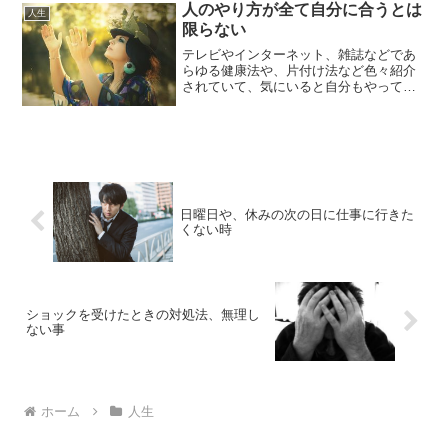
人のやり方が全て自分に合うとは
人生
限らない
テレビやインターネット、雑誌などであ
らゆる健康法や、片付け法など色々紹介
されていて、気にいると自分もやってみ
たくなりますが、そのやり方はその発案
者のベストな方法で、あなたに必ずしも
合うとは限りません。挑戦したり試して
みることはいいことですが...
日曜日や、休みの次の日に仕事に行きた
くない時
ショックを受けたときの対処法、無理し
ない事
ホーム
人生