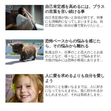
す。物事には光と影、良い面と悪い面が
自己肯定感を高めるには、プラス
必ずあります。良い事も悪い...
人生
の言葉を言い続ける事
自己否定感が強いと自信が持てず、何事
にも消極的になってしまいますよね。自
己否定の強い自分が嫌で変わりたいと思
って、あらゆる本を読んだり色々試そう
と思いますが、根本的な考えや思考が変
わらない限り、自己肯定感を高めるのは
恐怖ベースからの悩みを感じた
難しいです。しかし、時間...
人生
ら、その悩みから離れる
私達は日々、仕事のこと恋人のことお金
のことなど、様々なことで悩みますが、
大抵の悩みには恐怖が根底にあります。
仕事で失敗したらどうしよう、恋人に嫌
われたらどうしよう、お金が無くなった
らどうしよう等、悩みは根拠のない恐怖
人に愛を求めるよりも自分を愛し
から現れるものが多いです...
人生
よう
自分のことを嫌いなままでは、人に好き
になってもらえません。仮に好かれるか
もしれませんが、それは長続きしませ
ん。自分のことが好きでないと人に合わ
せてしまうため、いつも疲れてしまうこ
とが多くなります。恋愛でも相手の機嫌
を取ることばかり考えてしま...