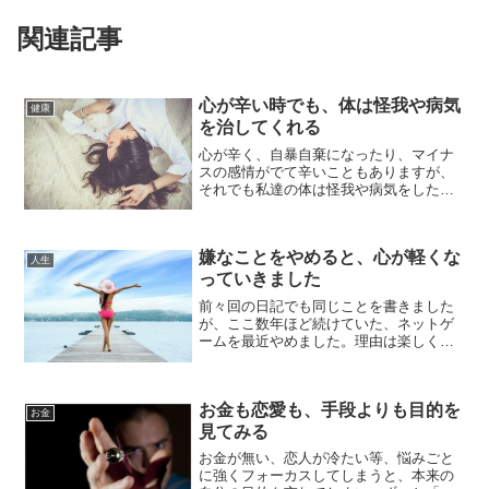
関連記事
心が辛い時でも、体は怪我や病気
健康
を治してくれる
心が辛く、自暴自棄になったり、マイナ
スの感情がでて辛いこともありますが、
それでも私達の体は怪我や病気をした時
でも、元通りに治るように動いていって
います。疲れて、何もする気がない、落
ち込んでいる時も、体は一生懸命私達の
嫌なことをやめると、心が軽くな
ために頑張ってくれていま...
人生
っていきました
前々回の日記でも同じことを書きました
が、ここ数年ほど続けていた、ネットゲ
ームを最近やめました。理由は楽しくて
始めたのですがいつからか、ネットゲー
ムが嫌なことになっていたからです。好
きなことが嫌いになる時楽しいと思いな
お金も恋愛も、手段よりも目的を
がらゲームをしていたので...
お金
見てみる
お金が無い、恋人が冷たい等、悩みごと
に強くフォーカスしてしまうと、本来の