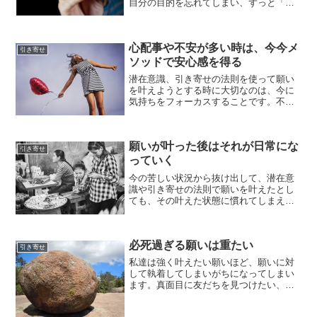
自分の目的を忘れてしまい、ずっと「お
金が無くて辛い」「恋人がメールをくれ
ない」等の思考に囚われてしまいます。
その思考に囚われてしまうと、今の現
心配事や不安が多い時は、今今メ
実、今大切なことを見ること...
引き寄せ
ソッドで安心感を得る
潜在意識、引き寄せの法則を使って願い
を叶えようとする時に大切なのは、今に
気持ちをフォーカスすることです。不安
やネガティブな気持ちが出てくる時は大
抵、気持ちが過去や未来に行ってしまっ
ているからです。やり方はただ今に気持
願いが叶った後はそれが日常にな
ちをフォーカスするだけメ...
引き寄せ
っていく
今の苦しい状況から抜け出して、潜在意
識や引き寄せの法則で願いを叶えたとし
ても、その叶えた状態に慣れてしまえ
ば、それが当たり前になり、それが日常
になります。そしてまた、新たな問題を
探してきて、悶々と悩み始めます。お金
必死過ぎる願いは重たい
さえあれば、恋愛成就さえで...
引き寄せ
私達は強く叶えたい願いほど、願いに対
して執着してしまいがちになってしまい
ます。真面目に友だちを見つけたい、真
剣にお付き合いできる恋人がほしいとな
ると、願いに対し真剣になりすぎてしま