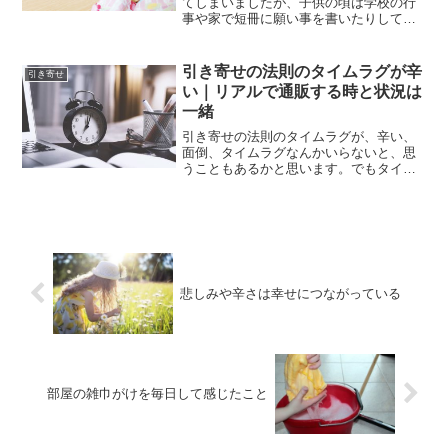
てしまいましたが、子供の頃は学校の行
事や家で短冊に願い事を書いたりしてい
ました。何を願ったか何を叶えたかった
のかすら忘れてしまうことも多いです
が、私は些細ですが七夕の願いが叶って
引き寄せの法則のタイムラグが辛
引き寄せ
いました。私の子供の頃の七...
い｜リアルで通販する時と状況は
一緒
引き寄せの法則のタイムラグが、辛い、
面倒、タイムラグなんかいらないと、思
うこともあるかと思います。でもタイム
ラグは気にすればするほど、長く感じて
しまうものです。時間が早く過ぎないか
と時計を何度も見てしまうと全然時間が
進まなく感じるように、物...
悲しみや辛さは幸せにつながっている
部屋の雑巾がけを毎日して感じたこと