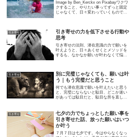
Image by Ben_Kerckx on Pixabayワクワ
クすること、やりたい事ってずっと固定
じゃなくて、日々変わっていくもので
す。だから、先週は楽しんでいたことが
つまらなくなってしまっても、それは自
然の流れです。ワクワクすることが...
引き寄せの力を低下させる行動や
引き寄せ
思考
引き寄せの法則、潜在意識の力で願いを
叶えようと、日々あくせくとメソッドを
するも、なかなか願いが叶わなくて悩ん
でしまう時もありますよね。そういう時
は、ワクワクの気持ち、ポジティブな気
持ちが心から無くなってしまっていま
別に完璧じゃなくても、願いは叶
す。私もアファメーションを...
引き寄せ
う｜もう完璧だと思うこと
何でも潜在意識で願いを叶えたいと思う
と、完璧にならないと駄目、どこか迷い
があっては駄目だと、駄目な所を直して
完璧を目指そうとしてしまいがちです
が、完璧は求めても求めてもキリがあり
ません。そもそも完璧というものは定義
七夕の力でちょっとした願い事を
引き寄せ
がありません。モテるには痩...
引き寄せた話、放った願いはいつ
か叶う
７月７日は七夕です。今はやらなくなっ