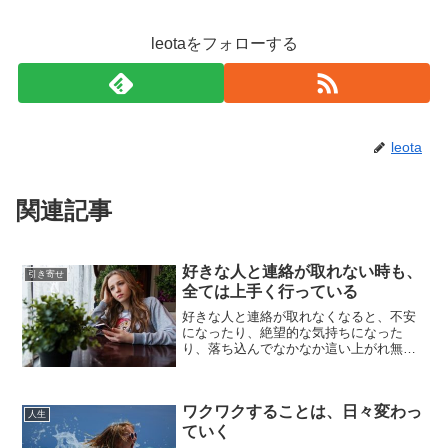
leotaをフォローする
leota
関連記事
好きな人と連絡が取れない時も、
引き寄せ
全ては上手く行っている
好きな人と連絡が取れなくなると、不安
になったり、絶望的な気持ちになった
り、落ち込んでなかなか這い上がれ無く
なってしまうこともあります。でも、不
安や絶望的な気持ちになったとしても、
すぐさま好きな人から連絡が来るとは限
ワクワクすることは、日々変わっ
りません。それに、連絡がな...
人生
ていく