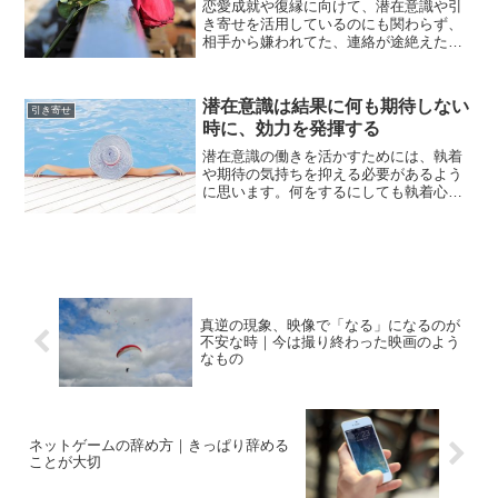
恋愛成就や復縁に向けて、潜在意識や引
き寄せを活用しているのにも関わらず、
相手から嫌われてた、連絡が途絶えた、
音信不通になった等、様々なアクシデン
トが起こる事があります。それらの出来
事を経験すると、ショックで絶望的にな
潜在意識は結果に何も期待しない
引き寄せ
るかも知れませんが、今見...
時に、効力を発揮する
潜在意識の働きを活かすためには、執着
や期待の気持ちを抑える必要があるよう
に思います。何をするにしても執着心や
期待が強ければ、何故か空回りして上手
く行かなくなってしまうのです。叶えた
い願いが強いものほど、執着心も期待も
高まってしまうため、それ...
真逆の現象、映像で「なる」になるのが
不安な時｜今は撮り終わった映画のよう
なもの
ネットゲームの辞め方｜きっぱり辞める
ことが大切