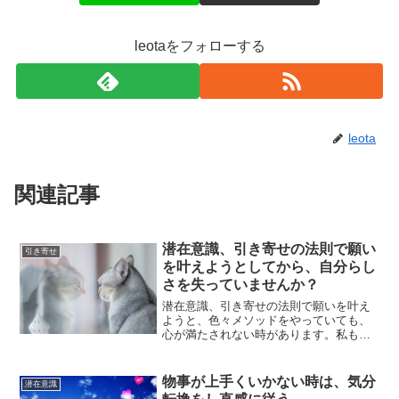
leotaをフォローする
leota
関連記事
潜在意識、引き寄せの法則で願い
引き寄せ
を叶えようとしてから、自分らし
さを失っていませんか？
潜在意識、引き寄せの法則で願いを叶え
ようと、色々メソッドをやっていても、
心が満たされない時があります。私も潜
在意識を知ってから間もない頃は、アフ
ァメーションなどを続けているのに、心
の底が何故か満たされていない気持ちで
物事が上手くいかない時は、気分
潜在意識
いました。メソッドは大事...