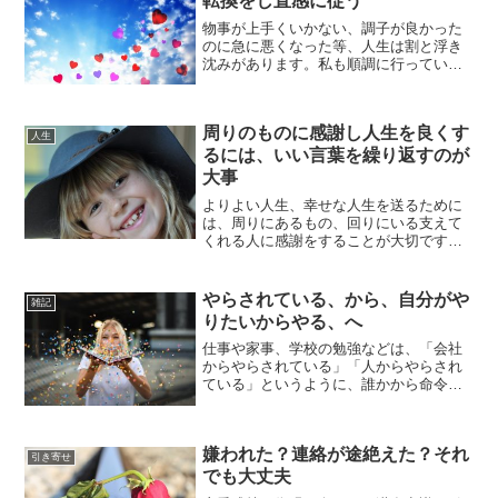
転換をし直感に従う
物事が上手くいかない、調子が良かった
のに急に悪くなった等、人生は割と浮き
沈みがあります。私も順調に行っていた
ことが突然滞ることがありました。その
時は何故という焦りの気持ちが出てしま
いましたが、焦っていても状況は好転し
周りのものに感謝し人生を良くす
ません。自分の力でどうに...
人生
るには、いい言葉を繰り返すのが
大事
よりよい人生、幸せな人生を送るために
は、周りにあるもの、回りにいる支えて
くれる人に感謝をすることが大切です。
なかなか当たり前にあるものには感謝し
づらいと思いますが、始めは感謝の言葉
をつぶやくことから始めて見ると、上手
やらされている、から、自分がや
雑記
くいきやすいです。言葉の...
りたいからやる、へ
仕事や家事、学校の勉強などは、「会社
からやらされている」「人からやらされ
ている」というように、誰かから命令さ
れてやらされている、と感じる事がある
かもしれません。しかし、それは自分が
「他人からやらされている」と思い込ん
嫌われた？連絡が途絶えた？それ
でしまっているため、人か...
引き寄せ
でも大丈夫