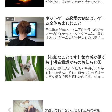
が少ない、まだかまだかと待たない方が
叶う方向へ行きやすいです。執着してい
ても叶うのですが、執着は少ないほうが
楽に叶うことが多いです。「もういい」
と感じるまで執着して叶...
ネットゲーム恋愛の秘訣は、ゲー
ゲーム
ム全体も楽しむこと
昔は敷居が高い、マニアがやるもののイ
メージが強かったネットゲームは、最近
はスマホゲームなど手軽なものも増え、
昔に比べてだれでも簡単に出来るように
なりました。ネットゲームは人と人との
コミュニケーションがあるため、ゲーム
内でコミュニティが出来た...
【些細なことです】第六感が働く
ゲーム
時｜潜在意識からのお知らせ①
今回のお話は人から見ると些細なことか
もしれません。でも、自分にとっては一
大事な嫌な予感を感じたのです。始まり
は些細なことでした。気になる人のツイ
ッターで珍しく書き込みがありました。
「返信書いても反応はないかなぁ」と思
いながらも、書き込みに返...
夢占いで良くないと言われた時の対処