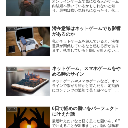
オンラインゲームで気になる人がゲーム
内結婚へ動いているかもしれないと知
り、最初は暗い気持ちになったり、落ち
込んだりしましたが、潜在意識に「現実
は関係ない」を浸透させていった所、不
安感がかなり小さくなりました。それ
潜在意識はネットゲームでも影響
に、少し嫌な事が起こっても、...
ゲーム
があるのか
私がネットゲームを遊んでいると、潜在
意識が関係しているなと感じる所があり
ます。執着していると願いが叶わないと
よく言われるように、欲しいアイテムを
手に入れようとコンテンツを回っても、
執着心が強いと全然アイテムが出てきて
ネットゲーム、スマホゲームをや
くれません。執着しすぎて...
ゲーム
める時のサイン
ネットゲームやスマホゲームなど、オン
ラインで繋がり誰かと遊んだり、定期的
にコンテンツの追加で長く遊べるゲーム
は今現在は当たり前になりました。それ
らのゲームは遊んでいてとても楽しいで
すが、長く続けていると飽きたりソフト
6日で軽めの願いをパーフェクト
を起動させるのが億劫にな...
ゲーム
に叶えた話
最近叶えたいなと軽く思った願いを、6日
で叶えることが出来ました。願いは執着