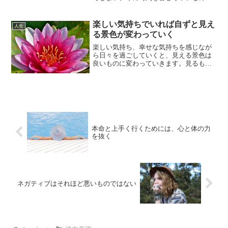
してしまいがちになります。例えば今、
片思いの相手に振り向かれない状況であ
ると、気持ちも不安で怒りや悲しみ、焦
楽しい気持ちでいれば自ずと見え
人生
りと行った感情も出てきま...
る景色が変わっていく
楽しい気持ち、幸せな気持ちを感じなが
ら日々を過ごしていくと、見える景色は
良いものに変わっていきます。見るもの
は全て自分しだいで変わっていくので
す。世界は外が決めているように感じる
かもしれませんが、実は自分が決めてい
ます。決めた覚えが無い、こ...
本命と上手く行くためには、心と体の力
を抜く
ネガティブはそれほど悪いものではない