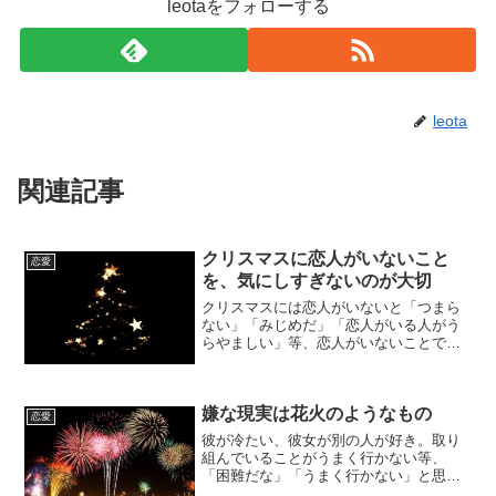
leotaをフォローする
leota
関連記事
クリスマスに恋人がいないこと
恋愛
を、気にしすぎないのが大切
クリスマスには恋人がいないと「つまら
ない」「みじめだ」「恋人がいる人がう
らやましい」等、恋人がいないことでつ
まらないもの、嫌なものにしてしまいが
ちですが、クリスマスを楽しくするのは
恋人ではなく、自分です。また、「つま
嫌な現実は花火のようなもの
らない」「みじめだ」等の...
恋愛
彼が冷たい、彼女が別の人が好き。取り
組んでいることがうまく行かない等、
「困難だな」「うまく行かない」と思う
ことがあるかもしれませんが、それらは