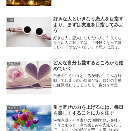
花火のようにいずれは消えてしまう幻で
す。夜空を彩る花火はキレイで見ている
と心が楽しくなりますが、そ...
好きな人といきなり恋人を目指す
恋愛
より、まずは友達を目指してみよ
う
好きな人、恋人になりたい人、仲良くな
りたい人に対しては、「仲良くなってほ
しい」「つながりたい」と思えば思うほ
ど、緊張してしまい、相手との交流がし
づらくなってしまいます。仲良くなりた
いという気持ちが強ければ強いほど、エ
どんな自分も愛するところから始
潜在意識
ネルギーが重たくなり、自...
めていく
自分のこういうところが嫌だ、こんな行
動してしまうのが駄目だ等、自分の言動
に嫌気感じてしまったり、自分を肯定で
きない事があると思います。しかし、物
事に正解というものはなく、人それぞれ
価値観も違います。だから、自分の言動
を不快に思う人もいれば、...
引き寄せの力を上げるには、毎日
引き寄せ
を楽しくすることに力を注ぐ
潜在意識・引き寄せの法則で願いを叶え
ようとすると、今の楽しみを先送りにし
てしまい、今の時間を苦しく辛いものに