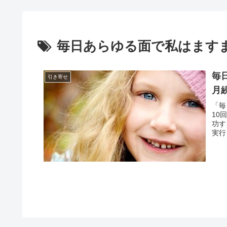
毎日あらゆる面で私はます
毎
引き寄せ
月
「毎
10
功す
実行