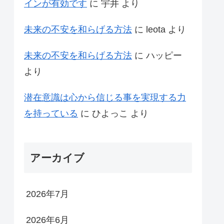
インが有効です
に
宇井
より
未来の不安を和らげる方法
に
leota
より
未来の不安を和らげる方法
に
ハッピー
より
潜在意識は心から信じる事を実現する力
を持っている
に
ひよっこ
より
アーカイブ
2026年7月
2026年6月