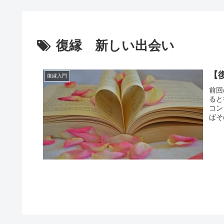
復縁 新しい出会い
【
復縁入門
前回
ると
コン
ばそ