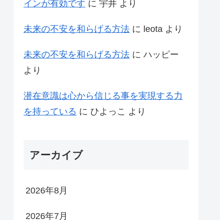
インが有効です
に
宇井
より
未来の不安を和らげる方法
に
leota
より
未来の不安を和らげる方法
に
ハッピー
より
潜在意識は心から信じる事を実現する力
を持っている
に
ひよっこ
より
アーカイブ
2026年8月
2026年7月