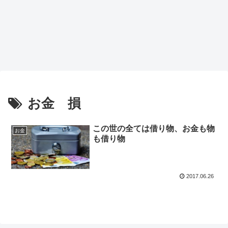
お金 損
この世の全ては借り物、お金も物
お金
も借り物
2017.06.26