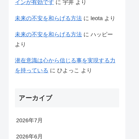
インが有効です
に
宇井
より
未来の不安を和らげる方法
に
leota
より
未来の不安を和らげる方法
に
ハッピー
より
潜在意識は心から信じる事を実現する力
を持っている
に
ひよっこ
より
アーカイブ
2026年7月
2026年6月